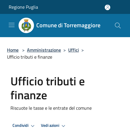
Salta al contenuto principale
Regione Puglia
Comune di Torremaggiore
Home
>
Amministrazione
>
Uffici
>
Ufficio tributi e finanze
Ufficio tributi e
finanze
Riscuote le tasse e le entrate del comune
Premi Invio per attivare. apre menu
Premi Invio per attivare. apre
Condividi
Vedi azioni