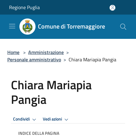
Salta al contenuto principale
Regione Puglia
Comune di Torremaggiore
Home
>
Amministrazione
>
Personale amministrativo
>
Chiara Mariapia Pangia
Chiara Mariapia
Pangia
Premi Invio per attivare. apre menu
Premi Invio per attivare. apre
Condividi
Vedi azioni
INDICE DELLA PAGINA