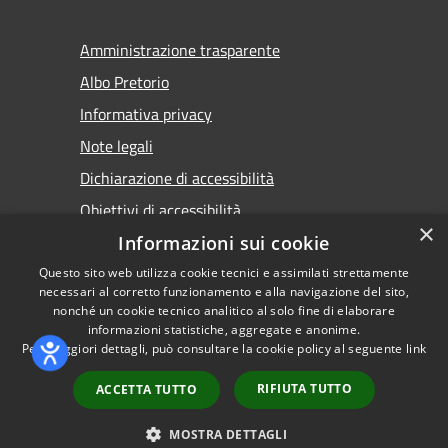
Amministrazione trasparente
Albo Pretorio
Informativa privacy
Note legali
Dichiarazione di accessibilità
Obiettivi di accessibilità
×
Premi Escape per chiudere
Informazioni sui cookie
Questo sito web utilizza cookie tecnici e assimilati strettamente
necessari al corretto funzionamento e alla navigazione del sito,
nonché un cookie tecnico analitico al solo fine di elaborare
informazioni statistiche, aggregate e anonime.
RSS
Copyright © 2026 • Comune di
Per maggiori dettagli, può consultare la cookie policy al seguente
link
Accessibilità
Torremaggiore • Powered by
Privacy
Municipium
Accesso
•
RIFIUTA TUTTO
ACCETTA TUTTO
Cookie
redazione
Mappa del sito
MOSTRA DETTAGLI