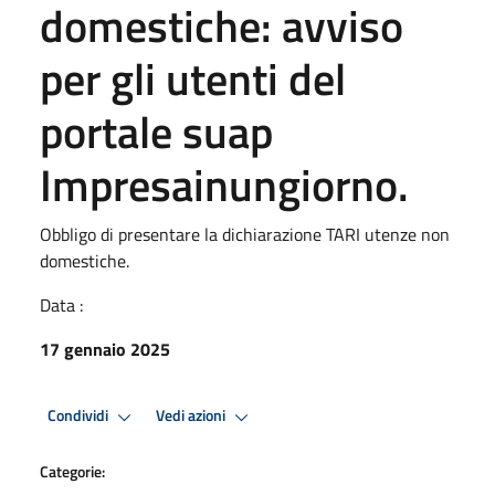
domestiche: avviso
per gli utenti del
portale suap
Impresainungiorno.
Obbligo di presentare la dichiarazione TARI utenze non
domestiche.
Data :
17 gennaio 2025
Premi Invio per attivare. apre menu
Premi Invio per attivare. apre
Condividi
Vedi azioni
Categorie: