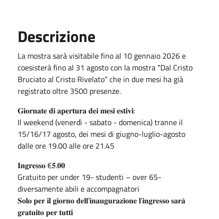
Descrizione
La mostra sarà visitabile fino al 10 gennaio 2026 e
coesisterà fino al 31 agosto con la mostra “Dal Cristo
Bruciato al Cristo Rivelato” che in due mesi ha già
registrato oltre 3500 presenze.
𝐆𝐢𝐨𝐫𝐧𝐚𝐭𝐞 𝐝𝐢 𝐚𝐩𝐞𝐫𝐭𝐮𝐫𝐚 𝐝𝐞𝐢 𝐦𝐞𝐬𝐢 𝐞𝐬𝐭𝐢𝐯𝐢:
Il weekend (venerdì - sabato - domenica) tranne il
15/16/17 agosto, dei mesi di giugno-luglio-agosto
dalle ore 19.00 alle ore 21.45
𝐈𝐧𝐠𝐫𝐞𝐬𝐬𝐨 €𝟓.𝟎𝟎
Gratuito per under 19- studenti – over 65-
diversamente abili e accompagnatori
𝐒𝐨𝐥𝐨 𝐩𝐞𝐫 𝐢𝐥 𝐠𝐢𝐨𝐫𝐧𝐨 𝐝𝐞𝐥𝐥’𝐢𝐧𝐚𝐮𝐠𝐮𝐫𝐚𝐳𝐢𝐨𝐧𝐞 𝐥’𝐢𝐧𝐠𝐫𝐞𝐬𝐬𝐨 𝐬𝐚𝐫𝐚̀
𝐠𝐫𝐚𝐭𝐮𝐢𝐭𝐨 𝐩𝐞𝐫 𝐭𝐮𝐭𝐭𝐢