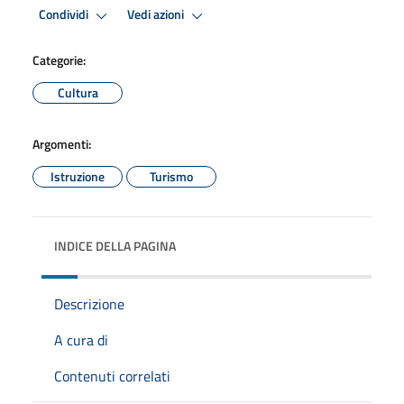
Premi Invio per attivare. apre menu
Premi Invio per attivare. apre
Condividi
Vedi azioni
Categorie:
Cultura
Argomenti:
Istruzione
Turismo
INDICE DELLA PAGINA
Descrizione
A cura di
Contenuti correlati