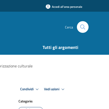
Accedi all'area personale
Cerca
Tutti gli argomenti
orizzazione culturale
Premi Invio per attivare. apre menu
Premi Invio per attivare
Condividi
Vedi azioni
Categorie: