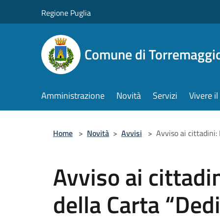
Salta al contenuto principale
Regione Puglia
Comune di Torremaggi
Amministrazione
Novità
Servizi
Vivere 
Home
>
Novità
>
Avvisi
>
Avviso ai cittadini
Avviso ai cittadi
della Carta “Ded