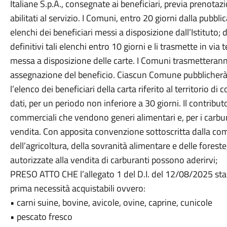
Italiane S.p.A., consegnate ai beneficiari, previa prenotazion
abilitati al servizio. I Comuni, entro 20 giorni dalla pubbli
elenchi dei beneficiari messi a disposizione dall’Istituto; 
definitivi tali elenchi entro 10 giorni e li trasmette in via 
messa a disposizione delle carte. I Comuni trasmetterann
assegnazione del beneficio. Ciascun Comune pubblicherà i
l’elenco dei beneficiari della carta riferito al territorio 
dati, per un periodo non inferiore a 30 giorni. Il contribu
commerciali che vendono generi alimentari e, per i carbur
vendita. Con apposita convenzione sottoscritta dalla co
dell’agricoltura, della sovranità alimentare e delle foreste
autorizzate alla vendita di carburanti possono aderirvi;
PRESO ATTO CHE l’allegato 1 del D.I. del 12/08/2025 stabi
prima necessità acquistabili ovvero:
• carni suine, bovine, avicole, ovine, caprine, cunicole
• pescato fresco