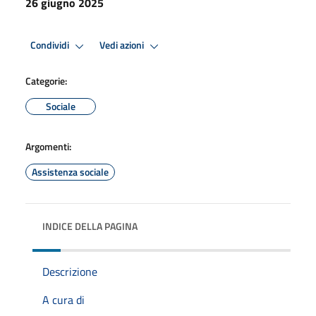
26 giugno 2025
Premi Invio per attivare. apre menu
Premi Invio per attivare. apre
Condividi
Vedi azioni
Categorie:
Sociale
Argomenti:
Assistenza sociale
INDICE DELLA PAGINA
Descrizione
A cura di