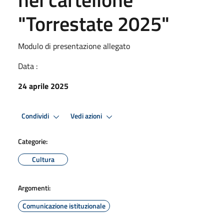
"Torrestate 2025"
Modulo di presentazione allegato
Data :
24 aprile 2025
Premi Invio per attivare. apre menu
Premi Invio per attivare. apre
Condividi
Vedi azioni
Categorie:
Cultura
Argomenti:
Comunicazione istituzionale