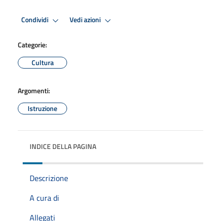
Premi Invio per attivare. apre menu
Premi Invio per attivare. apre
Condividi
Vedi azioni
Categorie:
Cultura
Argomenti:
Istruzione
INDICE DELLA PAGINA
Descrizione
A cura di
Allegati