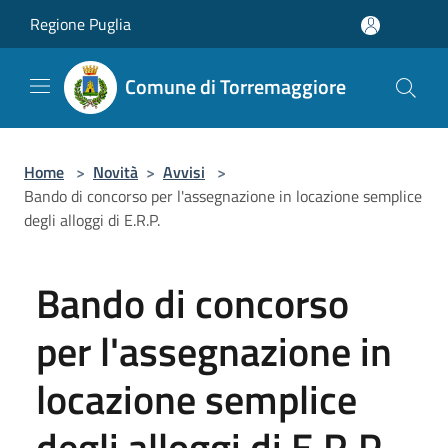
Salta al contenuto principale
Regione Puglia
Comune di Torremaggiore
Home
>
Novità
>
Avvisi
>
Bando di concorso per l'assegnazione in locazione semplice
degli alloggi di E.R.P.
Bando di concorso
per l'assegnazione in
locazione semplice
degli alloggi di E.R.P.