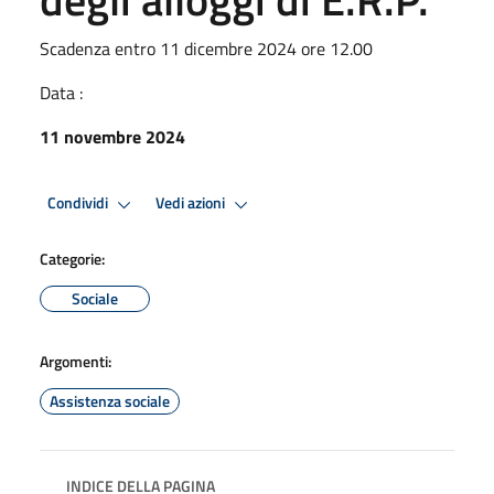
Scadenza entro 11 dicembre 2024 ore 12.00
Data :
11 novembre 2024
Premi Invio per attivare. apre menu
Premi Invio per attivare. apre
Condividi
Vedi azioni
Categorie:
Sociale
Argomenti:
Assistenza sociale
INDICE DELLA PAGINA