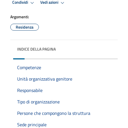
Premi Invio per attivare. apre menu
Premi Invio per attivare. apre
Condividi
Vedi azioni
Argomenti:
Residenza
INDICE DELLA PAGINA
Competenze
Unità organizzativa genitore
Responsabile
Tipo di organizzazione
Persone che compongono la struttura
Sede principale