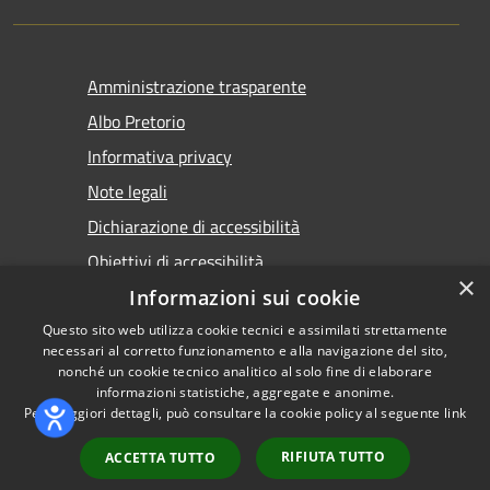
Amministrazione trasparente
Albo Pretorio
Informativa privacy
Note legali
Dichiarazione di accessibilità
Obiettivi di accessibilità
×
Premi Escape per chiudere
Informazioni sui cookie
Questo sito web utilizza cookie tecnici e assimilati strettamente
necessari al corretto funzionamento e alla navigazione del sito,
nonché un cookie tecnico analitico al solo fine di elaborare
informazioni statistiche, aggregate e anonime.
RSS
Copyright © 2026 • Comune di
Per maggiori dettagli, può consultare la cookie policy al seguente
link
Accessibilità
Torremaggiore • Powered by
Privacy
Municipium
Accesso
•
RIFIUTA TUTTO
ACCETTA TUTTO
Cookie
redazione