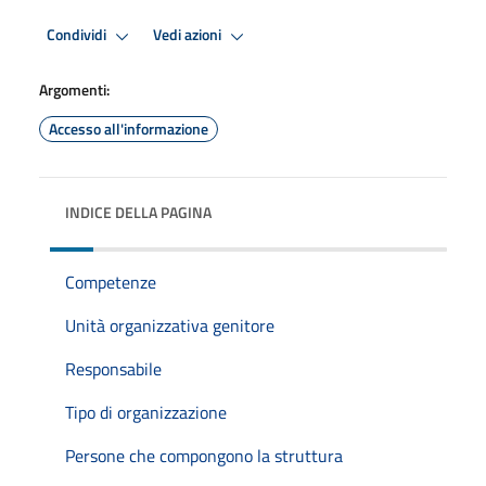
Premi Invio per attivare. apre menu
Premi Invio per attivare. apre
Condividi
Vedi azioni
Argomenti:
Accesso all'informazione
INDICE DELLA PAGINA
Competenze
Unità organizzativa genitore
Responsabile
Tipo di organizzazione
Persone che compongono la struttura