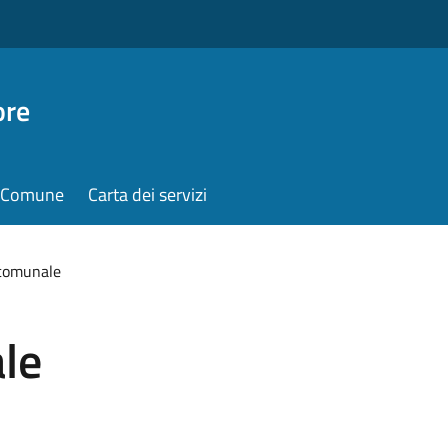
ore
il Comune
Carta dei servizi
 comunale
le