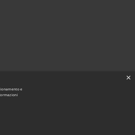
×
nzionamento e
nformazioni
Municipium
Accesso
ne di Torremaggiore • Powered by
•
redazione