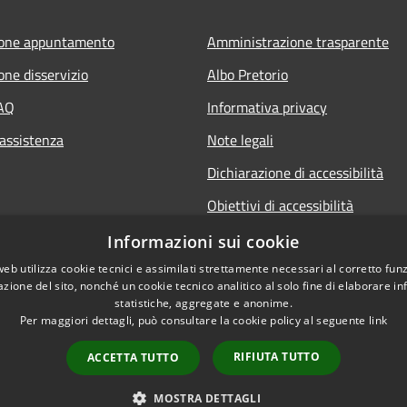
ione appuntamento
Amministrazione trasparente
one disservizio
Albo Pretorio
FAQ
Informativa privacy
 assistenza
Note legali
Dichiarazione di accessibilità
Obiettivi di accessibilità
Premi Escape per chiudere
Informazioni sui cookie
web utilizza cookie tecnici e assimilati strettamente necessari al corretto fu
azione del sito, nonché un cookie tecnico analitico al solo fine di elaborare i
statistiche, aggregate e anonime.
Per maggiori dettagli, può consultare la cookie policy al seguente
link
RIFIUTA TUTTO
ACCETTA TUTTO
l sito
Copyright © 2026 • Comu
MOSTRA DETTAGLI