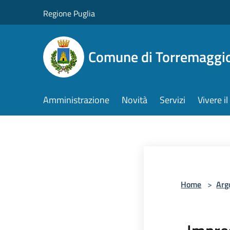
Salta al contenuto principale
Regione Puglia
Comune di Torremaggi
Amministrazione
Novità
Servizi
Vivere 
Home
>
Arg