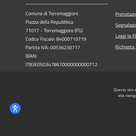
Comune di Torremaggiore
Prenotaz
Piazza della Repubblica
Segnalazi
71017 - Torremaggiore (FG)
Leggi le 
Codice Fiscale: 84000710719
Richiesta
Partita IVA: 00536230717
IBAN:
IT83E0503478670000000000712
PEC: uffcom.torremaggiore@legalmail.it
Centralino Unico: 0882 391111
Questo sito 
alla navig
RSS
Accessibilità
Privacy
Cookie
Mappa de