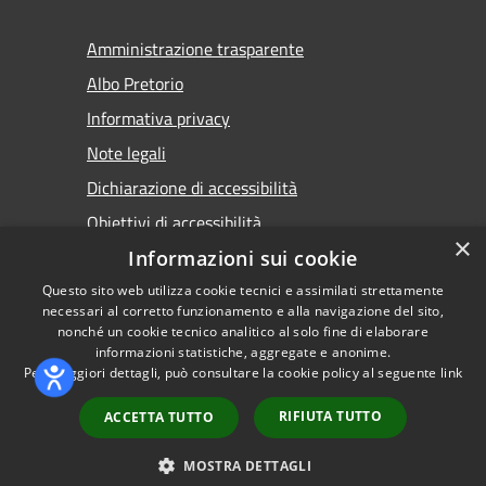
Amministrazione trasparente
Albo Pretorio
Informativa privacy
Note legali
Dichiarazione di accessibilità
Obiettivi di accessibilità
×
Premi Escape per chiudere
Informazioni sui cookie
Questo sito web utilizza cookie tecnici e assimilati strettamente
necessari al corretto funzionamento e alla navigazione del sito,
nonché un cookie tecnico analitico al solo fine di elaborare
informazioni statistiche, aggregate e anonime.
RSS
Copyright © 2026 • Comune di
Per maggiori dettagli, può consultare la cookie policy al seguente
link
Accessibilità
Torremaggiore • Powered by
Privacy
Municipium
Accesso
•
RIFIUTA TUTTO
ACCETTA TUTTO
Cookie
redazione
Mappa del sito
MOSTRA DETTAGLI