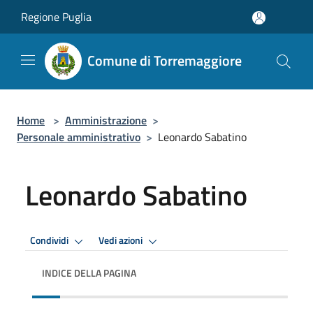
Salta al contenuto principale
Regione Puglia
Comune di Torremaggiore
Home
>
Amministrazione
>
Personale amministrativo
>
Leonardo Sabatino
Leonardo Sabatino
Premi Invio per attivare. apre menu
Premi Invio per attivare. apre
Condividi
Vedi azioni
INDICE DELLA PAGINA