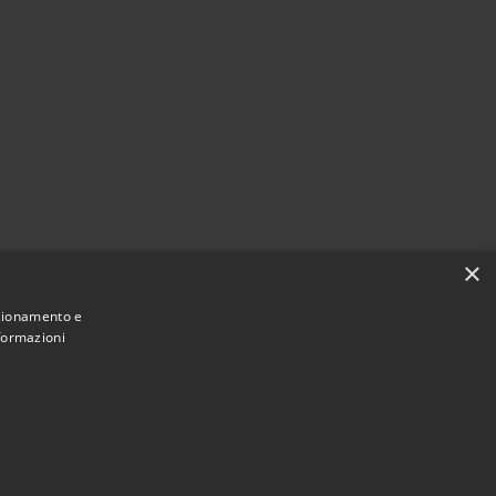
×
nzionamento e
nformazioni
Municipium
Accesso
ne di Torremaggiore • Powered by
•
redazione