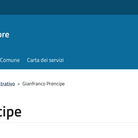
ore
il Comune
Carta dei servizi
trativo
>
Gianfranco Prencipe
cipe