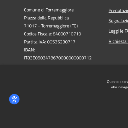
Comune di Torremaggiore
Prenotaz
Piazza della Repubblica
Segnalazi
71017 - Torremaggiore (FG)
Leggi le 
Codice Fiscale: 84000710719
Richiesta
Partita IVA: 00536230717
IBAN:
IT83E0503478670000000000712
PEC: uffcom.torremaggiore@legalmail.it
Centralino Unico: 0882 391111
Questo sito 
alla navig
RSS
Accessibilità
Privacy
Cookie
Mappa de