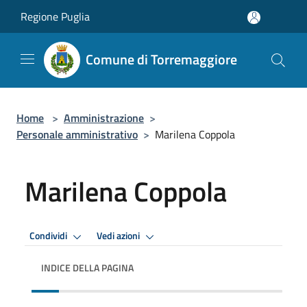
Salta al contenuto principale
Regione Puglia
Comune di Torremaggiore
Home
>
Amministrazione
>
Personale amministrativo
>
Marilena Coppola
Marilena Coppola
Premi Invio per attivare. apre menu
Premi Invio per attivare. apre
Condividi
Vedi azioni
INDICE DELLA PAGINA