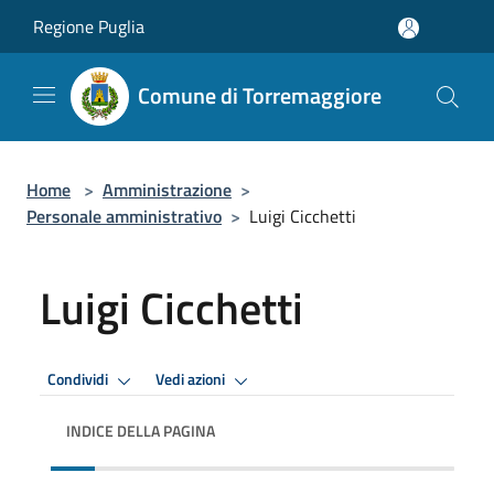
Salta al contenuto principale
Regione Puglia
Comune di Torremaggiore
Home
>
Amministrazione
>
Personale amministrativo
>
Luigi Cicchetti
Luigi Cicchetti
Premi Invio per attivare. apre menu
Premi Invio per attivare. apre
Condividi
Vedi azioni
INDICE DELLA PAGINA