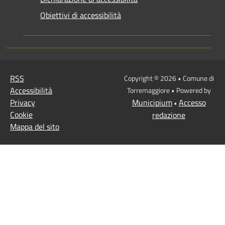
Obiettivi di accessibilità
RSS
Copyright © 2026 • Comune di
Accessibilità
Torremaggiore • Powered by
Privacy
Municipium
Accesso
•
Cookie
redazione
Mappa del sito
Pannello impostazioni accessibilità compresso
Premi Invio per attivare