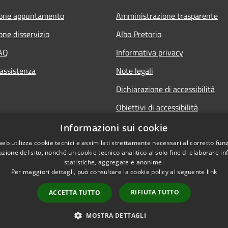
ione appuntamento
Amministrazione trasparente
one disservizio
Albo Pretorio
FAQ
Informativa privacy
 assistenza
Note legali
Dichiarazione di accessibilità
Obiettivi di accessibilità
Premi Escape per chiudere
Informazioni sui cookie
web utilizza cookie tecnici e assimilati strettamente necessari al corretto fu
azione del sito, nonché un cookie tecnico analitico al solo fine di elaborare i
statistiche, aggregate e anonime.
Per maggiori dettagli, può consultare la cookie policy al seguente
link
RIFIUTA TUTTO
ACCETTA TUTTO
l sito
Copyright © 2026 • Comu
MOSTRA DETTAGLI