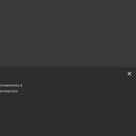
×
nzionamento e
nformazioni
Municipium
Accesso
ne di Torremaggiore • Powered by
•
redazione