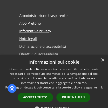
Amministrazione trasparente
Albo Pretorio
Informativa privacy
Note legali
Dichiarazione di accessibilità
Obiettivi di accessibilità
×
Premi Escape per chiudere
Informazioni sui cookie
Questo sito web utilizza cookie tecnici e assimilati strettamente
necessari al corretto funzionamento e alla navigazione del sito,
nonché un cookie tecnico analitico al solo fine di elaborare
informazioni statistiche, aggregate e anonime.
RSS
Copyright © 2026 • Comune di
Per maggiori dettagli, può consultare la cookie policy al seguente
link
Accessibilità
Torremaggiore • Powered by
Privacy
Municipium
Accesso
•
RIFIUTA TUTTO
ACCETTA TUTTO
Cookie
redazione
Mappa del sito