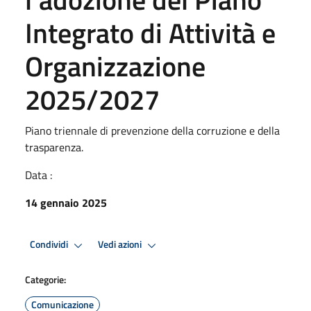
Integrato di Attività e
Organizzazione
2025/2027
Piano triennale di prevenzione della corruzione e della
trasparenza.
Data :
14 gennaio 2025
Premi Invio per attivare. apre menu
Premi Invio per attivare. apre
Condividi
Vedi azioni
Categorie:
Comunicazione