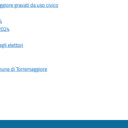
maggiore gravati da uso civico
4
 2024
gli elettori
omune di Torremaggiore