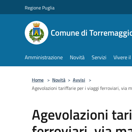
Salta al contenuto principale
Regione Puglia
Comune di Torremaggi
Amministrazione
Novità
Servizi
Vivere 
Home
>
Novità
>
Avvisi
>
Agevolazioni tariffarie per i viaggi ferroviari, vi
Agevolazioni tari
ferroviari, via m