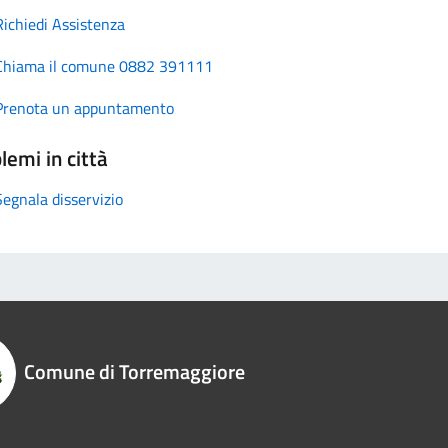
Richiedi Assistenza
Chiama il comune 0882 391111
Prenota un appuntamento
lemi in città
Segnala disservizio
Comune di Torremaggiore