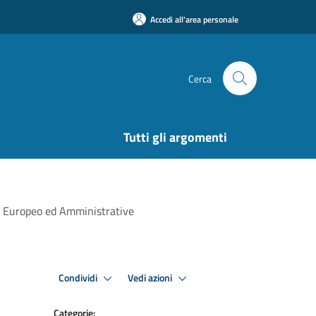
Accedi all'area personale
Cerca
Tutti gli argomenti
nto Europeo ed Amministrative
Premi Invio per attivare. apre menu
Premi Invio per attivare
Condividi
Vedi azioni
Categorie: