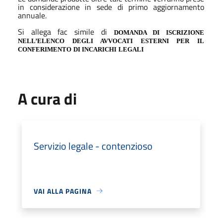
in considerazione in sede di primo aggiornamento
annuale.
Si allega fac simile di
DOMANDA DI ISCRIZIONE
NELL’ELENCO DEGLI AVVOCATI ESTERNI PER IL
C
O
NF
E
R
IME
N
TO
D
I
I
NC
A
R
I
C
H
I
LE
G
A
LI
A cura di
Servizio legale - contenzioso
VAI ALLA PAGINA