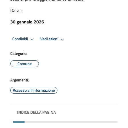
Data :
30 gennaio 2026
Premi Invio per attivare. apre menu
Premi Invio per attivare. apre
Condividi
Vedi azioni
Categorie:
Comune
Argomenti:
Accesso all'informazione
INDICE DELLA PAGINA