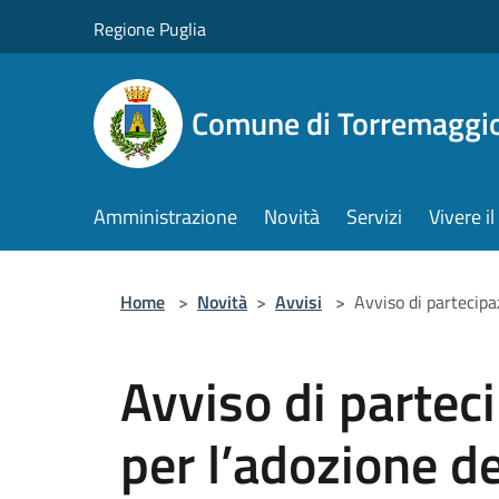
Salta al contenuto principale
Regione Puglia
Comune di Torremaggi
Amministrazione
Novità
Servizi
Vivere 
Home
>
Novità
>
Avvisi
>
Avviso di partecipa
Avviso di partec
per l’adozione de