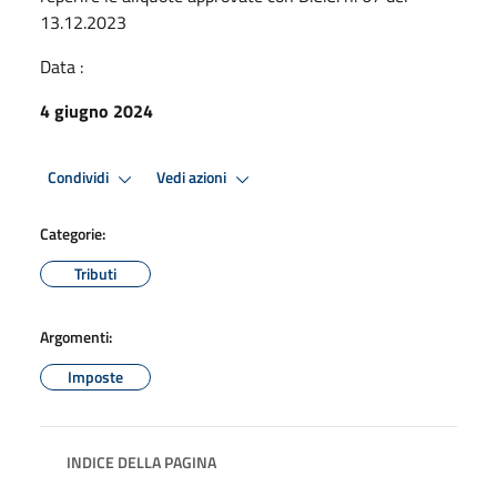
13.12.2023
Data :
4 giugno 2024
Premi Invio per attivare. apre menu
Premi Invio per attivare. apre
Condividi
Vedi azioni
Categorie:
Tributi
Argomenti:
Imposte
INDICE DELLA PAGINA