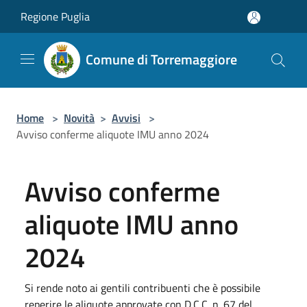
Salta al contenuto principale
Regione Puglia
Comune di Torremaggiore
Home
>
Novità
>
Avvisi
>
Avviso conferme aliquote IMU anno 2024
Avviso conferme
aliquote IMU anno
2024
Si rende noto ai gentili contribuenti che è possibile
reperire le aliquote approvate con D.C.C. n. 67 del