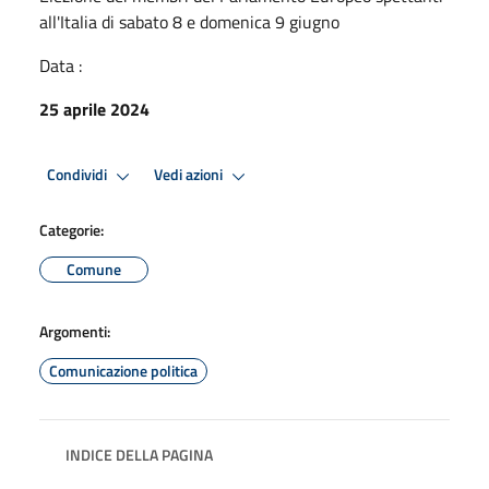
all'Italia di sabato 8 e domenica 9 giugno
Data :
25 aprile 2024
Premi Invio per attivare. apre menu
Premi Invio per attivare. apre
Condividi
Vedi azioni
Categorie:
Comune
Argomenti:
Comunicazione politica
INDICE DELLA PAGINA