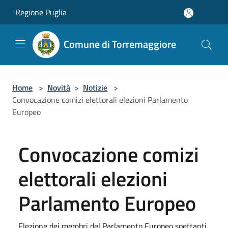
Salta al contenuto principale
Regione Puglia
Comune di Torremaggiore
Home
>
Novità
>
Notizie
>
Convocazione comizi elettorali elezioni Parlamento
Europeo
Convocazione comizi
elettorali elezioni
Parlamento Europeo
Elezione dei membri del Parlamento Europeo spettanti