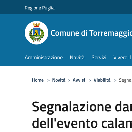
Salta al contenuto principale
Regione Puglia
Comune di Torremaggi
Amministrazione
Novità
Servizi
Vivere 
Home
>
Novità
>
Avvisi
>
Viabilità
>
Segnal
Segnalazione dan
dell'evento cala