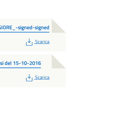
ORE_-signed-signed
PDF
Scarica
osi del 15-10-2016
PDF
Scarica