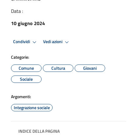
Data :
10 giugno 2024
Premi Invio per attivare. apre menu
Premi Invio per attivare. apre
Condividi
Vedi azioni
Categorie:
Comune
Cultura
Giovani
Sociale
Argomenti:
Integrazione sociale
INDICE DELLA PAGINA