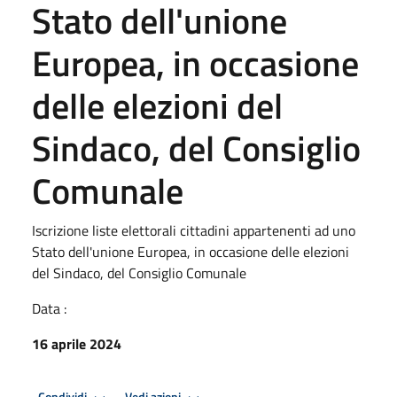
Stato dell'unione
Europea, in occasione
delle elezioni del
Sindaco, del Consiglio
Comunale
Iscrizione liste elettorali cittadini appartenenti ad uno
Stato dell'unione Europea, in occasione delle elezioni
del Sindaco, del Consiglio Comunale
Data :
16 aprile 2024
Premi Invio per attivare. apre menu
Premi Invio per attivare. apre