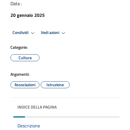
Data :
20 gennaio 2025
Premi Invio per attivare. apre menu
Premi Invio per attivare. apre
Condividi
Vedi azioni
Categorie:
Cultura
Argomenti:
Associazioni
Istruzione
INDICE DELLA PAGINA
Descrizione