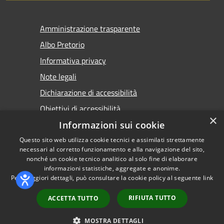
Amministrazione trasparente
Albo Pretorio
Informativa privacy
Note legali
Dichiarazione di accessibilità
Obiettivi di accessibilità
×
Premi Escape per chiudere
Informazioni sui cookie
Questo sito web utilizza cookie tecnici e assimilati strettamente
necessari al corretto funzionamento e alla navigazione del sito,
nonché un cookie tecnico analitico al solo fine di elaborare
informazioni statistiche, aggregate e anonime.
RSS
Copyright © 2026 • Comune di
Per maggiori dettagli, può consultare la cookie policy al seguente
link
Accessibilità
Torremaggiore • Powered by
Privacy
Municipium
Accesso
•
RIFIUTA TUTTO
ACCETTA TUTTO
Cookie
redazione
Mappa del sito
MOSTRA DETTAGLI