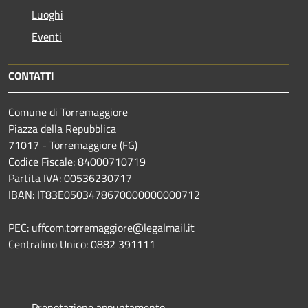
Luoghi
Eventi
CONTATTI
Comune di Torremaggiore
Piazza della Repubblica
71017 - Torremaggiore (FG)
Codice Fiscale: 84000710719
Partita IVA: 00536230717
IBAN: IT83E0503478670000000000712
PEC: uffcom.torremaggiore@legalmail.it
Centralino Unico: 0882 391111
Prenotazione appuntamento