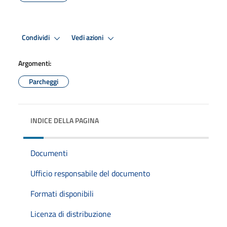
Premi Invio per attivare. apre menu
Premi Invio per attivare. apre
Condividi
Vedi azioni
Argomenti:
Parcheggi
INDICE DELLA PAGINA
Documenti
Ufficio responsabile del documento
Formati disponibili
Licenza di distribuzione