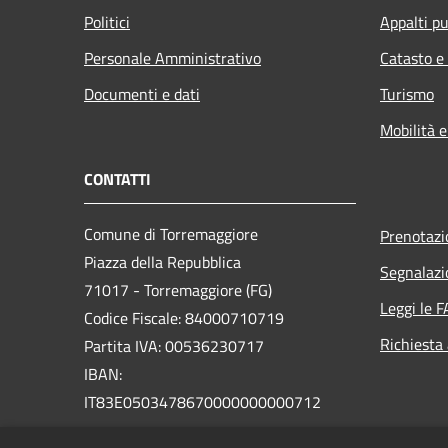
Politici
Appalti pu
Personale Amministrativo
Catasto e
Documenti e dati
Turismo
Mobilità e
CONTATTI
Comune di Torremaggiore
Prenotaz
Piazza della Repubblica
Segnalazi
71017 - Torremaggiore (FG)
Leggi le 
Codice Fiscale: 84000710719
Richiesta
Partita IVA: 00536230717
IBAN:
IT83E0503478670000000000712
PEC: uffcom.torremaggiore@legalmail.it