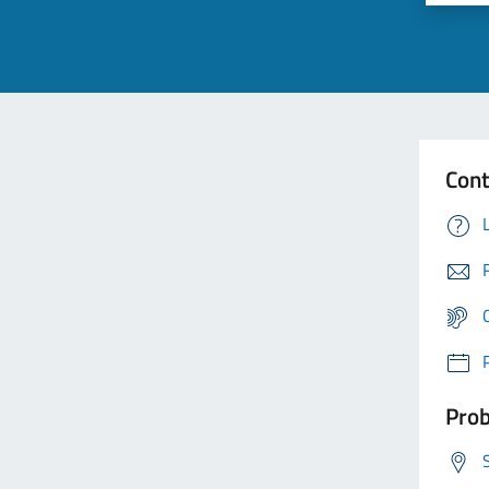
Cont
Prob